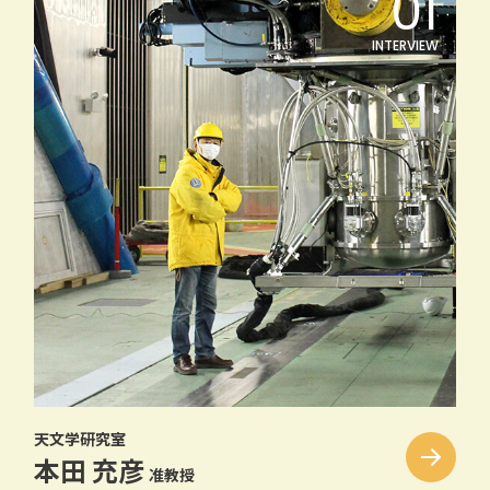
サイトマップ
就職情報
お問い合わせ
取得できる資格
卒業後の進路
理大ホームページ
入試情報
WEBシラバス
天文学研究室
本田 充彦
准教授