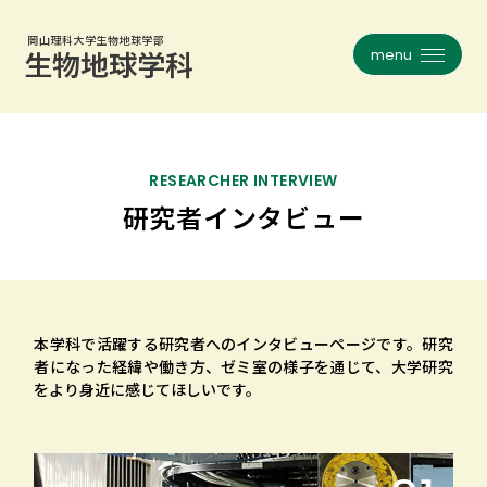
岡山理科大学生物地球学部
メニュー
岡山理科大学生物地球学部
メニュー
生物地球学科
生物地球学科
フィールドワークとは
コース紹介一覧
生物地球学科について
植物学
RESEARCHER INTERVIEW
研究者インタビュー
沿革
昆虫学
教員紹介
動物生態学
研究室インタビュー
人類・考古学
本学科で活躍する研究者へのインタビューページです。
研究
大学院
地球・災害科学
者になった経緯や働き方、ゼミ室の様子を通じて、大学研究
をより身近に感じてほしいです。
お知らせ一覧
天文・気象学
生地談話会
旧コース一覧
就職・資格・進路
関連リンク