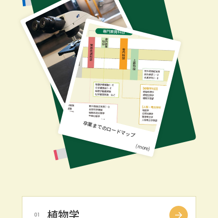
生地のフィールドワーク
(fieldwork)
卒業までのロードマップ
(more)
植物学
01