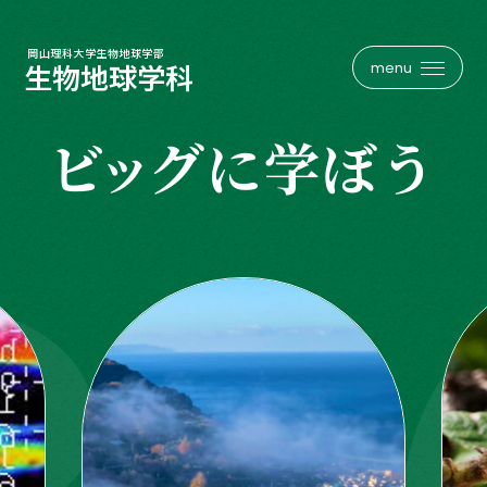
岡山理科大学生物地球学部
メニュー
生物地球学科
岡山理科大学生物地球学部
メニュー
生物地球学科
フィールドワークとは
コース紹介一覧
ビッグ
に学ぼう
生物地球学科について
植物学
沿革
昆虫学
教員紹介
動物生態学
研究室インタビュー
人類・考古学
大学院
地球・災害科学
お知らせ一覧
天文・気象学
生地談話会
旧コース一覧
就職・資格・進路
関連リンク