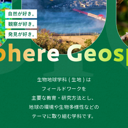
サイトマップ
就職情報
お問い合わせ
取得できる資格
卒業後の進路
理大ホームページ
入試情報
生物地球学科 ( 生地 ) は
WEBシラバス
フィールドワークを
主要な教育・研究方法とし、
地球の環境や生物多様性などの
テーマに取り組む学科です。