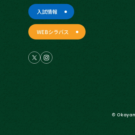
入試情報
WEBシラバス
© Okayama