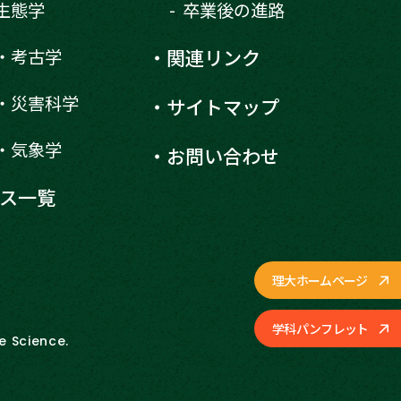
生態学
卒業後の進路
・考古学
関連リンク
・災害科学
サイトマップ
・気象学
お問い合わせ
ス一覧
理大ホームページ
学科パンフレット
e Science.