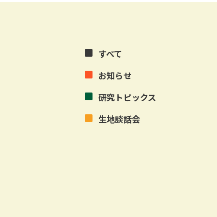
就職情報
取得できる資格
すべて
卒業後の進路
お知らせ
理大ホームページ
研究トピックス
生地談話会
入試情報
WEBシラバス