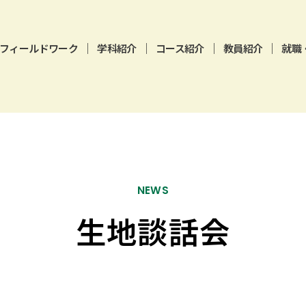
フィールドワーク
学科紹介
コース紹介
教員紹介
就職
コース紹介一覧
植物学
昆虫学
動物生態学
NEWS
人類・考古学
生地談話会
地球・災害科学
天文・気象学
旧コース一覧
関連リンク