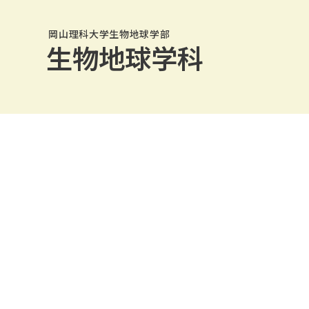
岡山理科大学生物地球学部
生物地球学科
岡山理科大学生物地球学部
生物地球学科
フィールドワークとは
生物地球学科について
沿革
教員紹介
研究室インタビュー
大学院
お知らせ一覧
生地談話会
就職・資格・進路