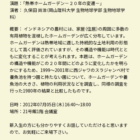
演題：「熱帯ホームガーデン－２０年の変遷－」
演者： 久保田 尚浩（岡山理科大学 生物地球学部 生物地球学
サイトマップ
就職情報
科）
お問い合わせ
取得できる資格
概要： インドネシアの農村には、家屋（住居）の周囲に多数の
有用植物を混植したホームガーデンが広く分布しています。
卒業後の進路
ホームガーデンは熱帯地域に適した持続的な土地利用の形態
として高く評価されていますが、その構造や機能は時代とと
もに変化することが考えられます。本題は、ホームガーデン
理大ホームページ
の構造や機能がこの２０年間にどのように変化したかを明ら
かにするため、1999～2001年に西ジャワのスラジャンベ村で
入試情報
養魚池を持つ園と持たない園について、ホームガーデンや養
魚池の大きさ、植物の利用状況などを調査し、同様の調査を
行った1980年の結果と比較したものです。
WEBシラバス
日時：2012年07月05日（木）16:40～18:00
場所：21号館1階 会議室
新入生の方にも分かりやすくお話していただけると思います
ので、お気軽にご来場下さい。