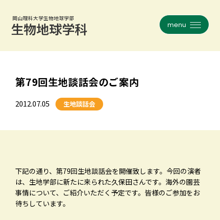
岡山理科大学生物地球学部
メニュー
岡山理科大学生物地球学部
メニュー
生物地球学科
生物地球学科
フィールドワークとは
コース紹介一覧
第79回生地談話会のご案内
生物地球学科について
植物学
沿革
昆虫学
2012.07.05
生地談話会
教員紹介
動物生態学
研究室インタビュー
人類・考古学
大学院
地球・災害科学
下記の通り、第79回生地談話会を開催致します。今回の演者
お知らせ一覧
天文・気象学
は、生地学部に新たに来られた久保田さんです。海外の園芸
事情について、ご紹介いただく予定です。皆様のご参加をお
生地談話会
旧コース一覧
待ちしています。
就職・資格・進路
関連リンク