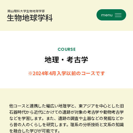
岡山理科大学生物地球学部
メニュー
岡山理科大学生物地球学部
メニュー
生物地球学科
生物地球学科
フィールドワークとは
コース紹介一覧
生物地球学科について
植物学
COURSE
地理・考古学
沿革
昆虫学
教員紹介
※2024年4月入学以前のコースです
動物生態学
研究室インタビュー
人類・考古学
大学院
地球・災害科学
他コースと連携した幅広い地理学と、東アジアを中心とした旧
お知らせ一覧
天文・気象学
石器時代から近代にかけての遺跡が対象の考古学や動物考古学
などを学習します。また、遺跡の調査や土器などの発掘などか
生地談話会
旧コース一覧
ら昔の人のくらしを研究します。理系の分析技術と文系の知識
を融合した学びが可能です。
就職・資格・進路
関連リンク