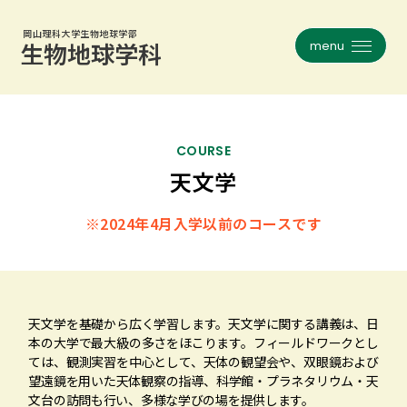
岡山理科大学生物地球学部
メニュー
岡山理科大学生物地球学部
メニュー
生物地球学科
生物地球学科
フィールドワークとは
コース紹介一覧
生物地球学科について
植物学
COURSE
天文学
沿革
昆虫学
教員紹介
※2024年4月入学以前のコースです
動物生態学
研究室インタビュー
人類・考古学
大学院
地球・災害科学
天文学を基礎から広く学習します。天文学に関する講義は、日
お知らせ一覧
天文・気象学
本の大学で最大級の多さをほこります。フィールドワークとし
ては、観測実習を中心として、天体の観望会や、双眼鏡および
生地談話会
旧コース一覧
望遠鏡を用いた天体観察の指導、科学館・プラネタリウム・天
文台の訪問も行い、多様な学びの場を提供します。
就職・資格・進路
関連リンク