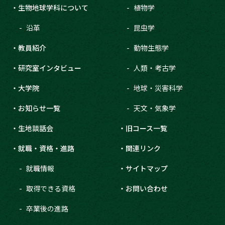
生物地球学科について
植物学
沿革
昆虫学
教員紹介
動物生態学
研究室インタビュー
人類・考古学
大学院
地球・災害科学
お知らせ一覧
天文・気象学
生地談話会
旧コース一覧
就職・資格・進路
関連リンク
就職情報
サイトマップ
取得できる資格
お問い合わせ
卒業後の進路