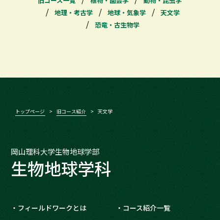
旧コース一覧
植物・園芸学
動物・昆虫学
地理・考古学
地球・気象学
天文学
恐竜・古生物学
トップページ
旧コース紹介
天文学
岡山理科大学生物地球学部
生物地球学科
フィールドワークとは
コース紹介一覧