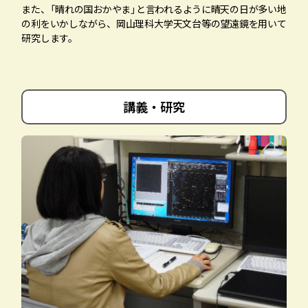
また、「晴れの国おかやま」と言われるように晴天の日が多い地
の利をいかしながら、岡山理科大学天文台等の望遠鏡を用いて
サイトマップ
就職情報
研究します。
お問い合わせ
取得できる資格
卒業後の進路
講義・研究
理大ホームページ
入試情報
WEBシラバス