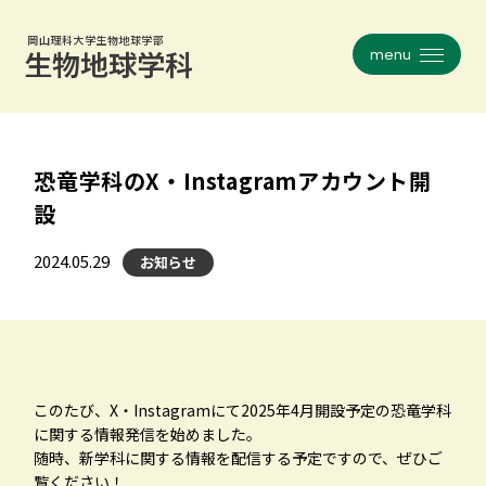
岡山理科大学生物地球学部
メニュー
岡山理科大学生物地球学部
メニュー
生物地球学科
生物地球学科
フィールドワークとは
コース紹介一覧
恐竜学科のX・Instagramアカウント開
生物地球学科について
植物学
設
沿革
昆虫学
2024.05.29
お知らせ
教員紹介
動物生態学
研究室インタビュー
人類・考古学
大学院
地球・災害科学
お知らせ一覧
天文・気象学
このたび、X・Instagramにて2025年4月開設予定の恐竜学科
に関する情報発信を始めました。
生地談話会
旧コース一覧
随時、新学科に関する情報を配信する予定ですので、ぜひご
覧ください！
就職・資格・進路
関連リンク