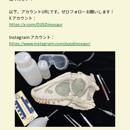
サイトマップ
就職情報
以下、アカウントURLです。ぜひフォローお願いします！
X アカウント：
お問い合わせ
取得できる資格
https://x.com/OUSDinosaur
卒業後の進路
Instagram アカウント：
https://www.instagram.com/ousdinosaur/
理大ホームページ
入試情報
WEBシラバス