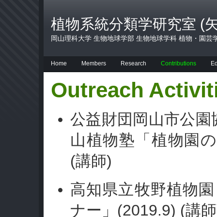
植物系統分類学研究室 (
岡山理科大学 生物地球学部 生物地球学科 植物・園芸
Home
Members
Research
Contributions
Ed
Outreach Activit
公益財団岡山市公園
山植物塾
「植物園
(
)
講師
高知県立牧野植物園
(2019.9) (
ナー」
講師